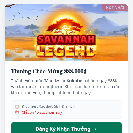
HOT NHẤT
Thưởng Chào Mừng 888.000₫
Thành viên mới đăng ký tại
Kokobet
nhận ngay 888K
vào tài khoản trải nghiệm. Khởi đầu hành trình cá cược
không cần vốn, thắng rút tiền thật ngay.
📋
Điều kiện: Xác thực SĐT & Email
⏰
Chỉ còn 15 suất hôm nay
Đăng Ký Nhận Thưởng