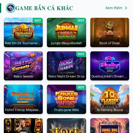
GAME BẮN CÁ KHÁC
Xem thêm
HOT
HOT
Reel Em In! Tournament Fishing
Jungle Mega Moolah
Book of Dead
HOT
Retro Sweets
Neko Night Dream Drop
Dueling Jokers Dream Drop
HOT
Fishin' Frenzy Megaways Jackpot King
Fruits gone Wild
10 Flaming Bisons