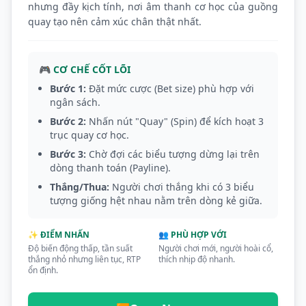
nhưng đầy kịch tính, nơi âm thanh cơ học của guồng
quay tạo nên cảm xúc chân thật nhất.
🎮 CƠ CHẾ CỐT LÕI
Bước 1:
Đặt mức cược (Bet size) phù hợp với
ngân sách.
Bước 2:
Nhấn nút "Quay" (Spin) để kích hoạt 3
trục quay cơ học.
Bước 3:
Chờ đợi các biểu tượng dừng lại trên
dòng thanh toán (Payline).
Thắng/Thua:
Người chơi thắng khi có 3 biểu
tượng giống hệt nhau nằm trên dòng kẻ giữa.
✨ ĐIỂM NHẤN
👥 PHÙ HỢP VỚI
Độ biến động thấp, tần suất
Người chơi mới, người hoài cổ,
thắng nhỏ nhưng liên tục, RTP
thích nhịp độ nhanh.
ổn định.