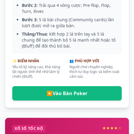
Bước 2:
Trải qua 4 vòng cược: Pre-flop, Flop,
Turn, River.
Bước 3:
5 lá bài chung (Community cards) lần
lượt được mở ra giữa bàn.
Thắng/Thua:
Kết hợp 2 lá trên tay và 5 lá
chung để tạo thành bộ 5 lá mạnh nhất hoặc tố
(Bluff) để đối thủ bỏ bài.
✨ ĐIỂM NHẤN
👥 PHÙ HỢP VỚI
Yếu tố kỹ năng cao, khả năng
Người chơi chuyên nghiệp,
lật ngược tình thế nhờ tâm lý
thích tư duy logic và kiểm soát
chiến (Bluff).
cảm xúc.
▶
Vào Bàn Poker
🏎️
★★★★☆
XỔ SỐ TỐC ĐỘ