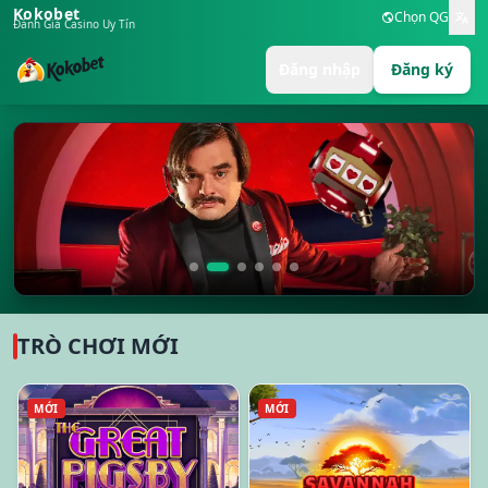
Kokobet
Chọn QG
Đánh Giá Casino Uy Tín
Đăng nhập
Đăng ký
🎉
Lê Hoàng N** rút tiền về ví 2.500.000₫
TRÒ CHƠI MỚI
MỚI
MỚI