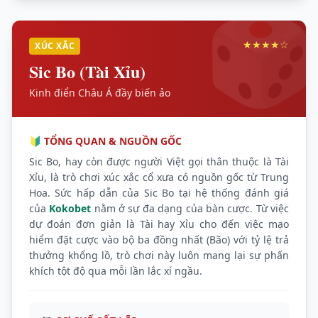
🎲
★★★★☆
XÚC XẮC
Sic Bo (Tài Xỉu)
Kinh điển Châu Á đầy biến ảo
🔰 TỔNG QUAN & NGUỒN GỐC
Sic Bo, hay còn được người Việt gọi thân thuộc là Tài
Xỉu, là trò chơi xúc xắc cổ xưa có nguồn gốc từ Trung
Hoa. Sức hấp dẫn của Sic Bo tại hệ thống đánh giá
của
Kokobet
nằm ở sự đa dạng của bàn cược. Từ việc
dự đoán đơn giản là Tài hay Xỉu cho đến việc mạo
hiểm đặt cược vào bộ ba đồng nhất (Bão) với tỷ lệ trả
thưởng khổng lồ, trò chơi này luôn mang lại sự phấn
khích tột độ qua mỗi lần lắc xí ngầu.