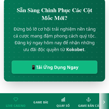
Sẵn Sàng Chinh Phục Các Cột
Mốc Mới?
Đừng bỏ lỡ cơ hội trải nghiệm nền tảng
cá cược mang đậm phong cách quý tộc.
Đăng ký ngay hôm nay để nhận những
ưu đãi độc quyền từ
Kokobet
.
📱
Tải Ứng Dụng Ngay
GAME BÀI
LIVE CASINO
QUAY SỐ
GAME BẮN CÁ
G