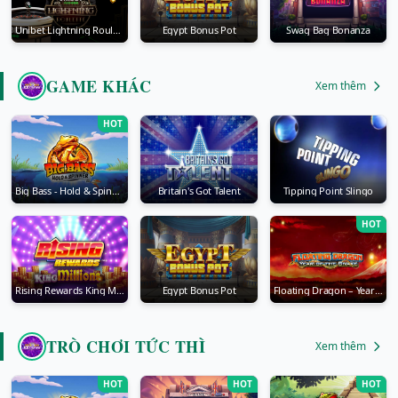
Unibet Lightning Roulette
Egypt Bonus Pot
Swag Bag Bonanza
GAME KHÁC
Xem thêm
HOT
Big Bass - Hold & Spinner
Britain's Got Talent
Tipping Point Slingo
HOT
Rising Rewards King Millions
Egypt Bonus Pot
Floating Dragon – Year of the Snake
TRÒ CHƠI TỨC THÌ
Xem thêm
HOT
HOT
HOT