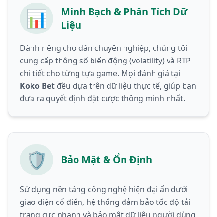
Minh Bạch & Phân Tích Dữ
📊
Liệu
Dành riêng cho dân chuyên nghiệp, chúng tôi
cung cấp thông số biến động (volatility) và RTP
chi tiết cho từng tựa game. Mọi đánh giá tại
Koko Bet
đều dựa trên dữ liệu thực tế, giúp bạn
đưa ra quyết định đặt cược thông minh nhất.
🛡️
Bảo Mật & Ổn Định
Sử dụng nền tảng công nghệ hiện đại ẩn dưới
giao diện cổ điển, hệ thống đảm bảo tốc độ tải
trang cực nhanh và bảo mật dữ liệu người dùng