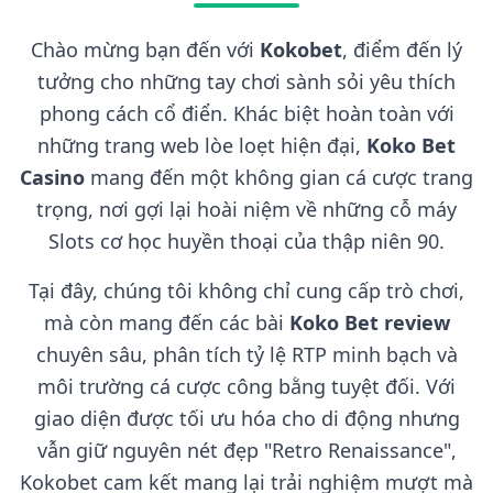
Lý Thị H** đã nhận 2.100.000₫
Nguyễn Hữu C** rút về tài khoản 6.800.000₫
Chào mừng bạn đến với
Kokobet
, điểm đến lý
Trần Văn Đ** thắng cược 3.500.000₫
tưởng cho những tay chơi sành sỏi yêu thích
Lê Thị K** vừa rút thành công 150.000₫
phong cách cổ điển. Khác biệt hoàn toàn với
Phạm Văn L** nhận thưởng 1.800.000₫
những trang web lòe loẹt hiện đại,
Koko Bet
Hoàng Thị M** nổ hũ 10.500.000₫
Vũ Văn N** rút tiền về 4.200.000₫
Casino
mang đến một không gian cá cược trang
Đặng Thị O** đã nhận 600.000₫
trọng, nơi gợi lại hoài niệm về những cỗ máy
Bùi Văn P** rút nhanh 12.000.000₫
Slots cơ học huyền thoại của thập niên 90.
Đỗ Thanh Q** vừa thắng 800.000₫
Hồ Thị R** rút thành công 2.300.000₫
Tại đây, chúng tôi không chỉ cung cấp trò chơi,
Ngô Văn S** nhận thưởng 5.500.000₫
mà còn mang đến các bài
Koko Bet review
Dương Thị T** nổ hũ 30.000.000₫
chuyên sâu, phân tích tỷ lệ RTP minh bạch và
Lý Văn U** vừa rút 1.100.000₫
môi trường cá cược công bằng tuyệt đối. Với
Nguyễn Thị V** đã nhận 950.000₫
Trần Quang X** rút tiền về 7.000.000₫
giao diện được tối ưu hóa cho di động nhưng
Lê Văn Y** thắng lớn 18.000.000₫
vẫn giữ nguyên nét đẹp "Retro Renaissance",
Phạm Thị Z** vừa rút thành công 250.000₫
Kokobet cam kết mang lại trải nghiệm mượt mà