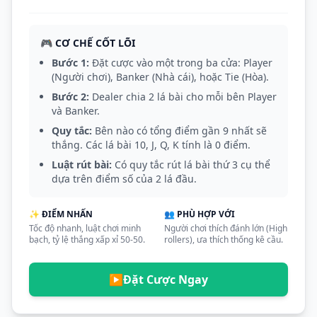
🎮 CƠ CHẾ CỐT LÕI
Bước 1:
Đặt cược vào một trong ba cửa: Player
(Người chơi), Banker (Nhà cái), hoặc Tie (Hòa).
Bước 2:
Dealer chia 2 lá bài cho mỗi bên Player
và Banker.
Quy tắc:
Bên nào có tổng điểm gần 9 nhất sẽ
thắng. Các lá bài 10, J, Q, K tính là 0 điểm.
Luật rút bài:
Có quy tắc rút lá bài thứ 3 cụ thể
dựa trên điểm số của 2 lá đầu.
✨ ĐIỂM NHẤN
👥 PHÙ HỢP VỚI
Tốc độ nhanh, luật chơi minh
Người chơi thích đánh lớn (High
bạch, tỷ lệ thắng xấp xỉ 50-50.
rollers), ưa thích thống kê cầu.
▶
Đặt Cược Ngay