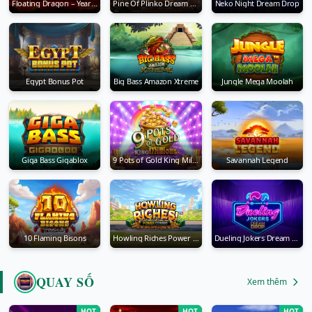
Floating Dragon – Year of the Snake
Pine Of Plinko Dream Drop
Neko Night Dream Drop
Egypt Bonus Pot
Big Bass Amazon Xtreme
Jungle Mega Moolah
Giga Bass Gigablox
9 Pots of Gold King Millions
Savannah Legend
10 Flaming Bisons
Howling Riches Power Combo
Dueling Jokers Dream Drop
QUAY SỐ
Xem thêm
HOT
HOT
HOT