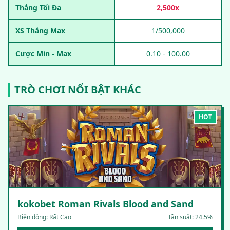
Thắng Tối Đa
2,500x
XS Thắng Max
1/500,000
Cược Min - Max
0.10 - 100.00
TRÒ CHƠI NỔI BẬT KHÁC
HOT
kokobet Roman Rivals Blood and Sand
Biến động: Rất Cao
Tần suất: 24.5%