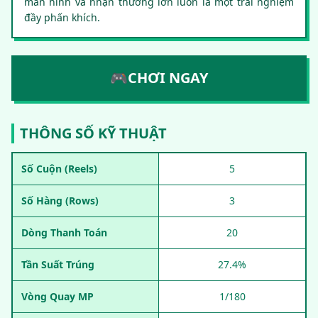
màn hình và nhận thưởng lớn luôn là một trải nghiệm
đầy phấn khích.
🎮
CHƠI NGAY
THÔNG SỐ KỸ THUẬT
Số Cuộn (Reels)
5
Số Hàng (Rows)
3
Dòng Thanh Toán
20
Tần Suất Trúng
27.4%
Vòng Quay MP
1/180