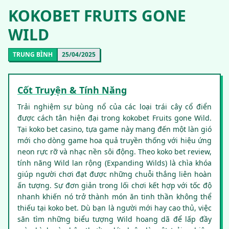
KOKOBET FRUITS GONE
WILD
TRUNG BÌNH
25/04/2025
Cốt Truyện & Tính Năng
Trải nghiệm sự bùng nổ của các loại trái cây cổ điển
được cách tân hiện đại trong kokobet Fruits gone Wild.
Tại koko bet casino, tựa game này mang đến một làn gió
mới cho dòng game hoa quả truyền thống với hiệu ứng
neon rực rỡ và nhạc nền sôi động. Theo koko bet review,
tính năng Wild lan rộng (Expanding Wilds) là chìa khóa
giúp người chơi đạt được những chuỗi thắng liên hoàn
ấn tượng. Sự đơn giản trong lối chơi kết hợp với tốc độ
nhanh khiến nó trở thành món ăn tinh thần không thể
thiếu tại koko bet. Dù bạn là người mới hay cao thủ, việc
săn tìm những biểu tượng Wild hoang dã để lấp đầy