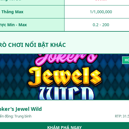
S Thắng Max
1/1,000,000
ợc Min - Max
0.2 - 200
RÒ CHƠI NỔI BẬT KHÁC
H
oker's Jewel Wild
ến động: Trung bình
RTP: 31.
KHÁM PHÁ NGAY