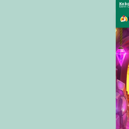
Kok
Đánh G