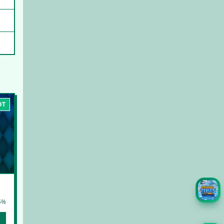
OT
5%