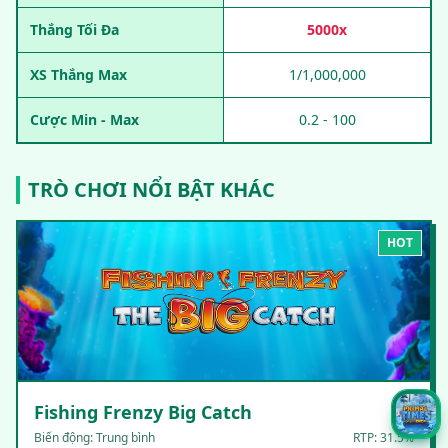
Thắng Tối Đa
5000x
XS Thắng Max
1/1,000,000
Cược Min - Max
0.2 - 100
TRÒ CHƠI NỔI BẬT KHÁC
HOT
Fishing Frenzy Big Catch
Biến động: Trung bình
RTP: 31.5%