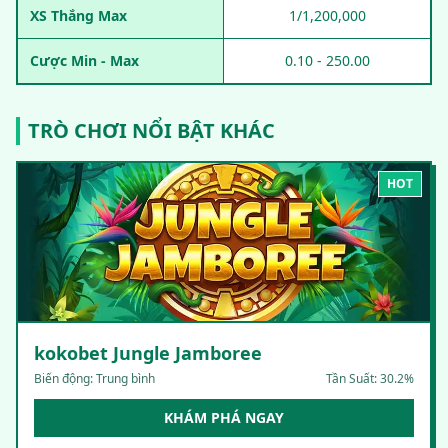
XS Thắng Max
1/1,200,000
Cược Min - Max
0.10 - 250.00
TRÒ CHƠI NỔI BẬT KHÁC
HOT
kokobet Jungle Jamboree
Biến động: Trung bình
Tần Suất: 30.2%
KHÁM PHÁ NGAY