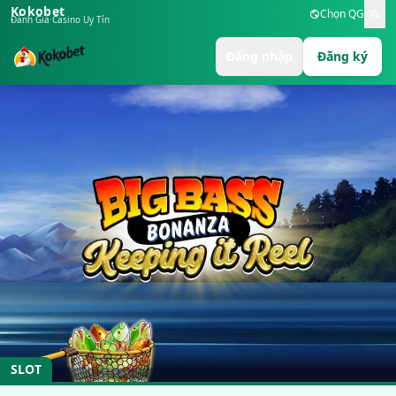
Kokobet
Chọn QG
Đánh Giá Casino Uy Tín
Đăng nhập
Đăng ký
SLOT