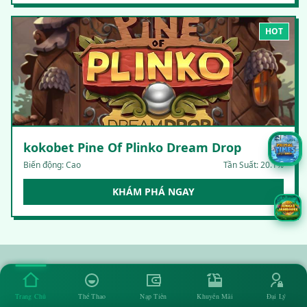
HOT
kokobet Pine Of Plinko Dream Drop
Biến động: Cao
Tần Suất: 20.1%
KHÁM PHÁ NGAY
Trang Chủ
Thể Thao
Nạp Tiền
Khuyến Mãi
Đại Lý