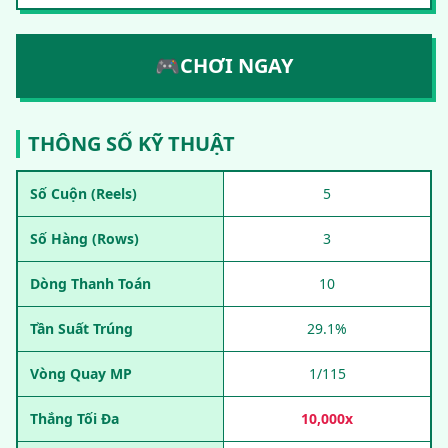
🎮
CHƠI NGAY
THÔNG SỐ KỸ THUẬT
Số Cuộn (Reels)
5
Số Hàng (Rows)
3
Dòng Thanh Toán
10
Tần Suất Trúng
29.1%
Vòng Quay MP
1/115
Thắng Tối Đa
10,000x