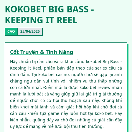
KOKOBET BIG BASS -
KEEPING IT REEL
CAO
25/04/2025
Cốt Truyện & Tính Năng
Hãy chuẩn bị cần câu và ra khơi cùng kokobet Big Bass -
Keeping it Reel, phiên bản tiếp theo của series câu cá
đình đám. Tại koko bet casino, người chơi sẽ gặp lại anh
chàng ngư dân vui tính với nhiệm vụ thu thập những
con cá lớn nhất. Điểm mới lạ được koko bet review nhấn
mạnh là lưới bắt cá vàng giúp giữ lại giá trị giải thưởng
để người chơi có cơ hội thu hoạch sau này. Không khí
biển khơi mát lành và cảm giác hồi hộp khi chờ đợi cá
cắn câu khiến tựa game này luôn hot tại koko bet. Hãy
kiên nhẫn, quăng dây và chờ đợi những cú giật cần đầy
uy lực để mang về mẻ lưới bội thu tiền thưởng.